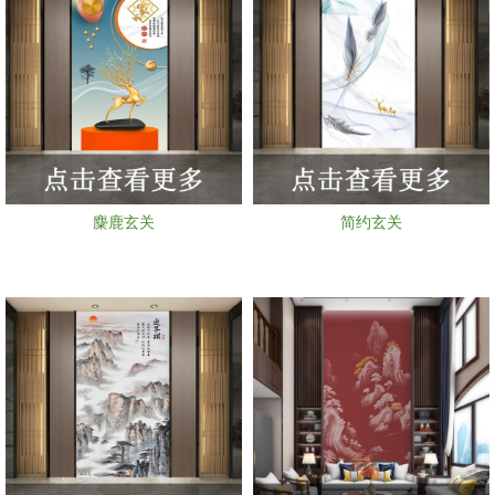
麋鹿玄关
简约玄关