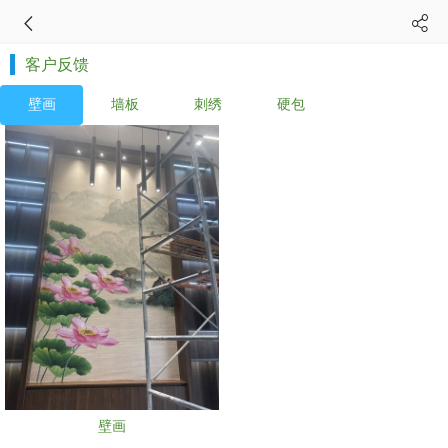
客户反馈
壁画
墙板
刺绣
硬包
壁画